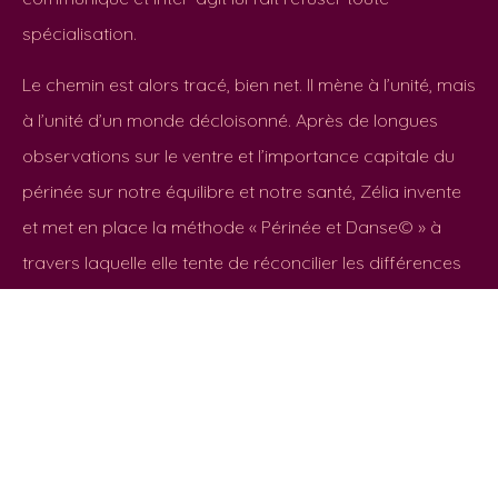
spécialisation.
Le chemin est alors tracé, bien net. Il mène à l’unité, mais
à l’unité d’un monde décloisonné. Après de longues
observations sur le ventre et l’importance capitale du
périnée sur notre équilibre et notre santé, Zélia invente
et met en place la méthode « Périnée et Danse© » à
travers laquelle elle tente de réconcilier les différences
sociales et sexuelles et à ancrer le corps de chacun
dans son monde réel.
L’exploration du centre du corps, périnée, ventre, bassin
est son fil conducteur.
Depuis elle explore et propose de nombreuses pistes
de travail sur cette zone du corps, autant pour les